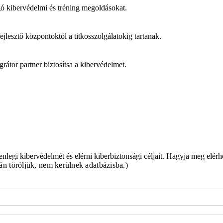
gó kibervédelmi és tréning megoldásokat.
ejlesztő központoktól a titkosszolgálatokig tartanak.
rátor partner biztosítsa a kibervédelmet.
nlegi kibervédelmét és elérni kiberbiztonsági céljait. Hagyja meg elérh
án töröljük, nem kerülnek adatbázisba.)