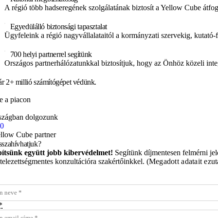
A régió több hadseregének szolgálatának biztosít a Yellow Cube átfo
Egyedülálló biztonsági tapasztalat
Ügyfeleink a régió nagyvállalataitól a kormányzati szervekig, kutató-f
700 helyi partnerrel segítünk
Országos partnerhálózatunkkal biztosítjuk, hogy az Önhöz közeli integ
ár
2+ millió
​​​ számítógépet védünk.
e a piacon
szágban dolgozunk
0
llow Cube partner
sszahívhatjuk?
ítsünk együtt jobb kibervédelmet!
Segítünk díjmentesen felmérni jele
telezettségmentes konzultációra szakértőinkkel.
(Megadott adatait ezut
*