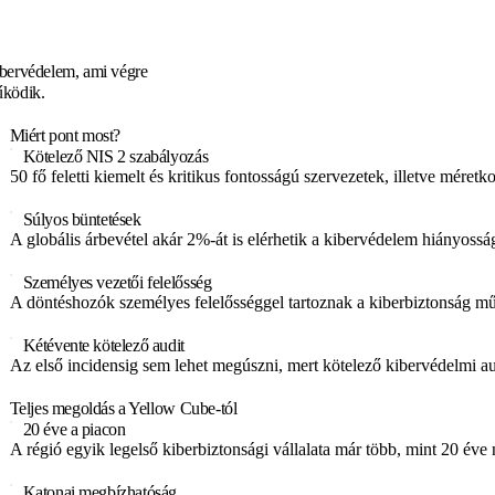
Skip
to
content
bervédelem, ami végre
ködik.
Miért pont most?
Kötelező NIS 2 szabályozás
50 fő feletti kiemelt és kritikus fontosságú szervezetek, illetve mére
Súlyos büntetések
A globális árbevétel akár 2%-át is elérhetik a kibervédelem hiányosság
Személyes vezetői felelősség
A döntéshozók személyes felelősséggel tartoznak a kiberbiztonság mű
Kétévente kötelező audit
Az első incidensig sem lehet megúszni, mert kötelező kibervédelmi audi
Teljes megoldás a Yellow Cube-tól
20 éve a piacon
A régió egyik legelső kiberbiztonsági vállalata már több, mint 20 é
Katonai megbízhatóság