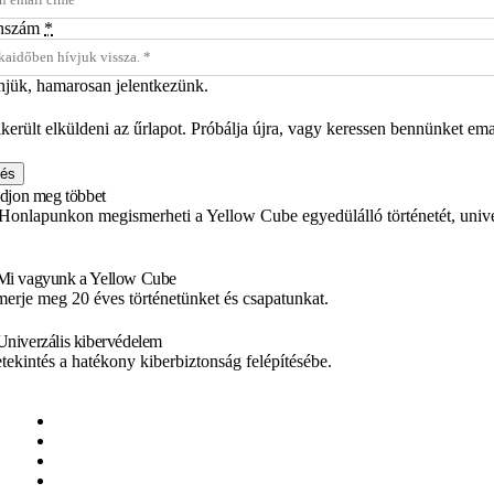
onszám
*
jük, hamarosan jelentkezünk.
került elküldeni az űrlapot. Próbálja újra, vagy keressen bennünket e
dés
djon meg többet
Honlapunkon megismerheti a Yellow Cube egyedülálló történetét, unive
Mi vagyunk a Yellow Cube
merje meg 20 éves történetünket és csapatunkat.
Univerzális kibervédelem
tekintés a hatékony kiberbiztonság felépítésébe.