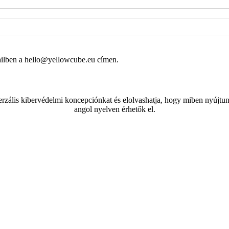
mailben a hello@yellowcube.eu címen.
rzális kibervédelmi koncepciónkat és elolvashatja, hogy miben nyújtun
angol nyelven érhetők el.